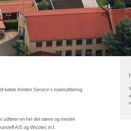
S
idt købte Armton Service’s malerafdeling.​
a
m
n
i udfører en hel del større og mindre
arsleff A/S og Wicotec m.f.