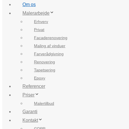
Om os
Malerarbejde
Erhverv
Privat
Facaderenovering
Maling af vinduer
Farverådgivning
Renovering
Tapetsering
Epoxy
Referencer
Priser
Malertilbud
Garanti
Kontakt
GDPR