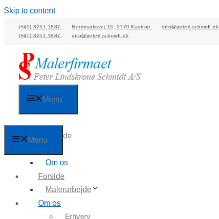
Skip to content
(+45) 3251 1887
Nordmarksvej 19, 2770 Kastrup
info@peterl-schmidt.dk
(+45) 3251 1887
info@peterl-schmidt.dk
Menu
Forside
Menu
Om os
Forside
Malerarbejde
Om os
Erhverv