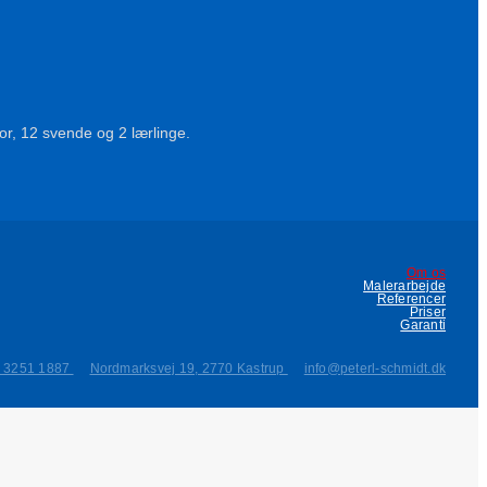
ntor, 12 svende og 2 lærlinge.
Om os
Malerarbejde
Referencer
Priser
Garanti
) 3251 1887
Nordmarksvej 19, 2770 Kastrup
info@peterl-schmidt.dk