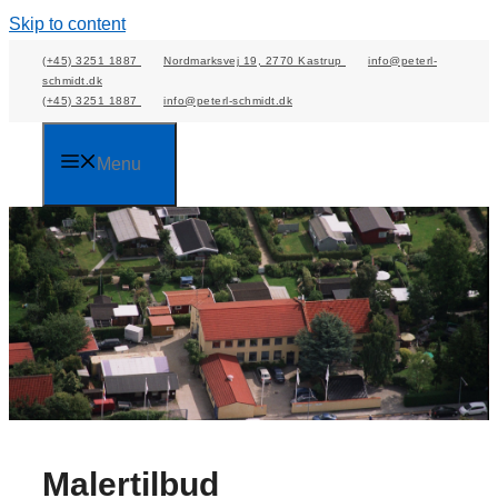
Skip to content
(+45) 3251 1887
Nordmarksvej 19, 2770 Kastrup
info@peterl-
schmidt.dk
(+45) 3251 1887
info@peterl-schmidt.dk
Menu
Malertilbud