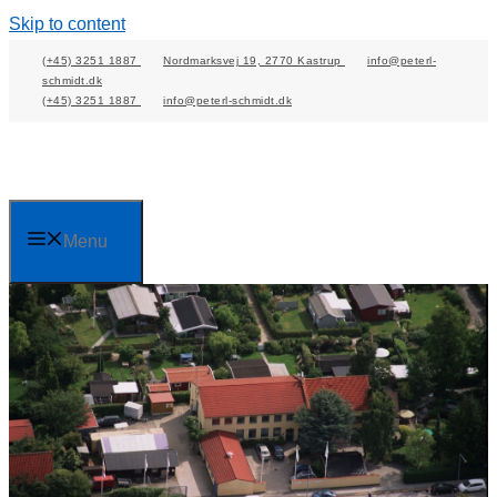
Skip to content
(+45) 3251 1887
Nordmarksvej 19, 2770 Kastrup
info@peterl-
schmidt.dk
(+45) 3251 1887
info@peterl-schmidt.dk
Menu